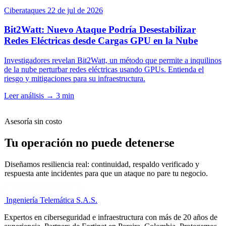
Ciberataques
22 de jul de 2026
Bit2Watt: Nuevo Ataque Podría Desestabilizar
Redes Eléctricas desde Cargas GPU en la Nube
Investigadores revelan Bit2Watt, un método que permite a inquilinos
de la nube perturbar redes eléctricas usando GPUs. Entienda el
riesgo y mitigaciones para su infraestructura.
Leer análisis
→
3 min
Asesoría sin costo
Tu operación no puede detenerse
Diseñamos resiliencia real: continuidad, respaldo verificado y
respuesta ante incidentes para que un ataque no pare tu negocio.
Cuéntanos tu necesidad
Ingeniería Telemática
S.A.S.
Expertos en ciberseguridad e infraestructura con más de 20 años de