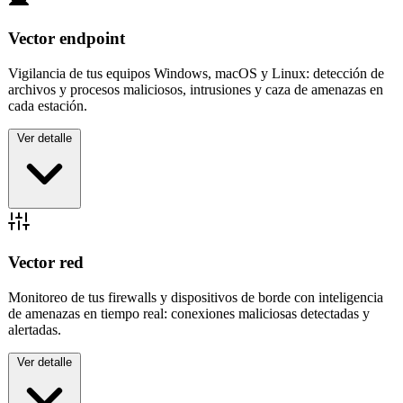
Vector endpoint
Vigilancia de tus equipos Windows, macOS y Linux: detección de
archivos y procesos maliciosos, intrusiones y caza de amenazas en
cada estación.
Ver detalle
✓
Windows · macOS · Linux
✓
Detección de procesos y archivos maliciosos
✓
Caza de amenazas en la estación
Vector red
Monitoreo de tus firewalls y dispositivos de borde con inteligencia
de amenazas en tiempo real: conexiones maliciosas detectadas y
alertadas.
Ver detalle