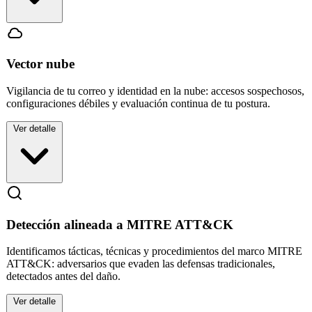
✓
Logs de firewall y borde analizados
✓
Reputación de amenazas en tiempo real
✓
Alertas de conexiones maliciosas
Vector nube
Vigilancia de tu correo y identidad en la nube: accesos sospechosos,
configuraciones débiles y evaluación continua de tu postura.
Ver detalle
✓
Monitoreo de correo e identidad en la nube
✓
Detección de accesos maliciosos
✓
Evaluación de postura continua
Detección alineada a MITRE ATT&CK
Identificamos tácticas, técnicas y procedimientos del marco MITRE
ATT&CK: adversarios que evaden las defensas tradicionales,
detectados antes del daño.
Ver detalle