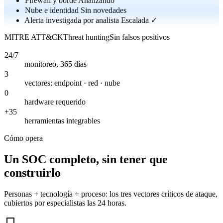
Firewall y borde
Analizando
Nube e identidad
Sin novedades
Alerta investigada por analista
Escalada ✓
MITRE ATT&CK
Threat hunting
Sin falsos positivos
24/7
monitoreo, 365 días
3
vectores: endpoint · red · nube
0
hardware requerido
+35
herramientas integrables
Cómo opera
Un SOC completo, sin tener que
construirlo
Personas + tecnología + proceso: los tres vectores críticos de ataque,
cubiertos por especialistas las 24 horas.