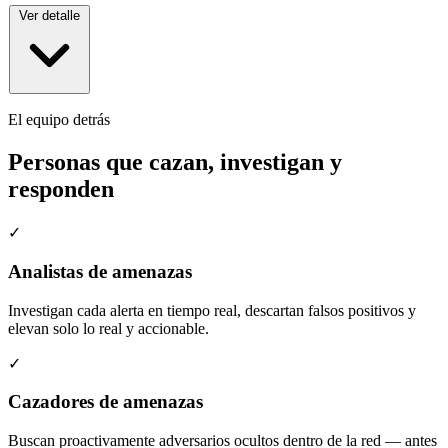
Ver detalle
✓
Arquitectura cloud, cero hardware en sitio
El equipo detrás
✓
+35 herramientas integrables sin reemplazo
✓
Puesta en marcha en días
Personas que cazan, investigan y
responden
✓
Analistas de amenazas
Investigan cada alerta en tiempo real, descartan falsos positivos y
elevan solo lo real y accionable.
✓
Cazadores de amenazas
Buscan proactivamente adversarios ocultos dentro de la red — antes