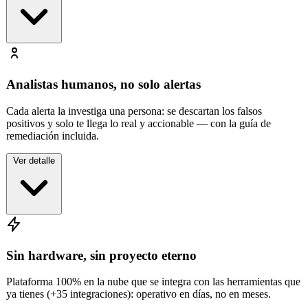
✓
TTPs mapeados a MITRE ATT&CK
✓
Detección de movimiento lateral
✓
Línea de tiempo del ataque
Analistas humanos, no solo alertas
Cada alerta la investiga una persona: se descartan los falsos
positivos y solo te llega lo real y accionable — con la guía de
remediación incluida.
Ver detalle
✓
Triage humano de cada alerta
✓
Escalamiento con guía de remediación
✓
Acompañamiento en la contención
Sin hardware, sin proyecto eterno
Plataforma 100% en la nube que se integra con las herramientas que
ya tienes (+35 integraciones): operativo en días, no en meses.