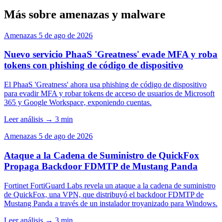
Más sobre amenazas y malware
Amenazas
5 de ago de 2026
Nuevo servicio PhaaS 'Greatness' evade MFA y roba
tokens con phishing de código de dispositivo
El PhaaS 'Greatness' ahora usa phishing de código de dispositivo
para evadir MFA y robar tokens de acceso de usuarios de Microsoft
365 y Google Workspace, exponiendo cuentas.
Leer análisis
→
3 min
Amenazas
5 de ago de 2026
Ataque a la Cadena de Suministro de QuickFox
Propaga Backdoor FDMTP de Mustang Panda
Fortinet FortiGuard Labs revela un ataque a la cadena de suministro
de QuickFox, una VPN, que distribuyó el backdoor FDMTP de
Mustang Panda a través de un instalador troyanizado para Windows.
Leer análisis
→
3 min