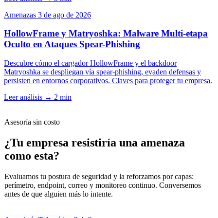
Amenazas
3 de ago de 2026
HollowFrame y Matryoshka: Malware Multi-etapa
Oculto en Ataques Spear-Phishing
Descubre cómo el cargador HollowFrame y el backdoor
Matryoshka se despliegan vía spear-phishing, evaden defensas y
persisten en entornos corporativos. Claves para proteger tu empresa.
Leer análisis
→
2 min
Asesoría sin costo
¿Tu empresa resistiría una amenaza
como esta?
Evaluamos tu postura de seguridad y la reforzamos por capas:
perímetro, endpoint, correo y monitoreo continuo. Conversemos
antes de que alguien más lo intente.
Cuéntanos tu necesidad