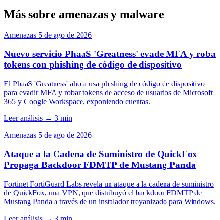
Más sobre amenazas y malware
Amenazas
5 de ago de 2026
Nuevo servicio PhaaS 'Greatness' evade MFA y roba
tokens con phishing de código de dispositivo
El PhaaS 'Greatness' ahora usa phishing de código de dispositivo
para evadir MFA y robar tokens de acceso de usuarios de Microsoft
365 y Google Workspace, exponiendo cuentas.
Leer análisis
→
3 min
Amenazas
5 de ago de 2026
Ataque a la Cadena de Suministro de QuickFox
Propaga Backdoor FDMTP de Mustang Panda
Fortinet FortiGuard Labs revela un ataque a la cadena de suministro
de QuickFox, una VPN, que distribuyó el backdoor FDMTP de
Mustang Panda a través de un instalador troyanizado para Windows.
Leer análisis
→
3 min