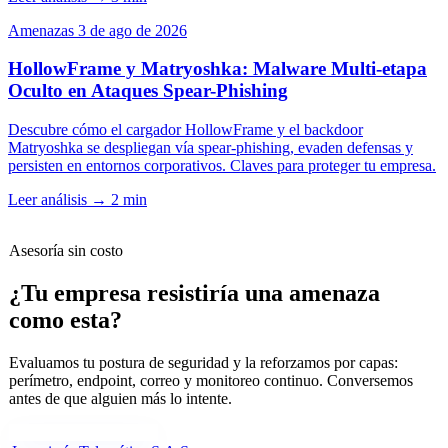
Amenazas
3 de ago de 2026
HollowFrame y Matryoshka: Malware Multi-etapa
Oculto en Ataques Spear-Phishing
Descubre cómo el cargador HollowFrame y el backdoor
Matryoshka se despliegan vía spear-phishing, evaden defensas y
persisten en entornos corporativos. Claves para proteger tu empresa.
Leer análisis
→
2 min
Asesoría sin costo
¿Tu empresa resistiría una amenaza
como esta?
Evaluamos tu postura de seguridad y la reforzamos por capas:
perímetro, endpoint, correo y monitoreo continuo. Conversemos
antes de que alguien más lo intente.
Cuéntanos tu necesidad