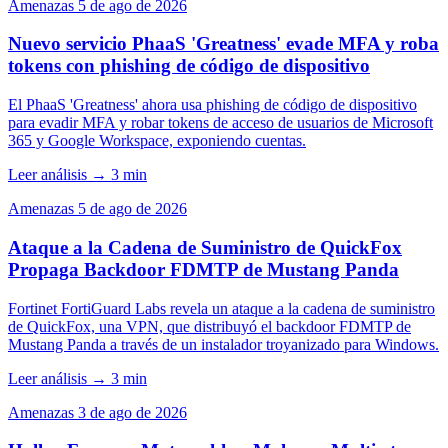
Amenazas
5 de ago de 2026
Nuevo servicio PhaaS 'Greatness' evade MFA y roba
tokens con phishing de código de dispositivo
El PhaaS 'Greatness' ahora usa phishing de código de dispositivo
para evadir MFA y robar tokens de acceso de usuarios de Microsoft
365 y Google Workspace, exponiendo cuentas.
Leer análisis
→
3 min
Amenazas
5 de ago de 2026
Ataque a la Cadena de Suministro de QuickFox
Propaga Backdoor FDMTP de Mustang Panda
Fortinet FortiGuard Labs revela un ataque a la cadena de suministro
de QuickFox, una VPN, que distribuyó el backdoor FDMTP de
Mustang Panda a través de un instalador troyanizado para Windows.
Leer análisis
→
3 min
Amenazas
3 de ago de 2026