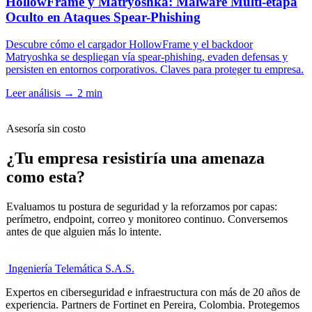
HollowFrame y Matryoshka: Malware Multi-etapa
Oculto en Ataques Spear-Phishing
Descubre cómo el cargador HollowFrame y el backdoor
Matryoshka se despliegan vía spear-phishing, evaden defensas y
persisten en entornos corporativos. Claves para proteger tu empresa.
Leer análisis
→
2 min
Asesoría sin costo
¿Tu empresa resistiría una amenaza
como esta?
Evaluamos tu postura de seguridad y la reforzamos por capas:
perímetro, endpoint, correo y monitoreo continuo. Conversemos
antes de que alguien más lo intente.
Cuéntanos tu necesidad
Ingeniería Telemática
S.A.S.
Expertos en ciberseguridad e infraestructura con más de 20 años de
experiencia. Partners de Fortinet en Pereira, Colombia. Protegemos