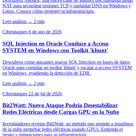
Descubren NatJack, una nueva clase de ataques que manipula tablas
NAT para secuestrar sesiones TCP y suplantar DNS en Windows y
Linux. Conoce cómo proteger tu infraestructura.
Leer análisis
→
2 min
Ciberataques
6 de ago de 2026
SQL Injection en Oracle Conduce a Acceso
SYSTEM en Windows con Toolkit 'khunt'
Descubren cómo atacantes usaron SQL Injection en bases de datos
Oracle para compilar un toolkit 'khunt' y escalar a acceso SYSTEM
en Windows, evadiendo la detección de EDR.
Leer análisis
→
2 min
Ciberataques
22 de jul de 2026
Bit2Watt: Nuevo Ataque Podría Desestabilizar
Redes Eléctricas desde Cargas GPU en la Nube
Investigadores revelan Bit2Watt, un método que permite a inquilinos
de la nube perturbar redes eléctricas usando GPUs. Entienda el
riesgo y mitigaciones para su infraestructura.