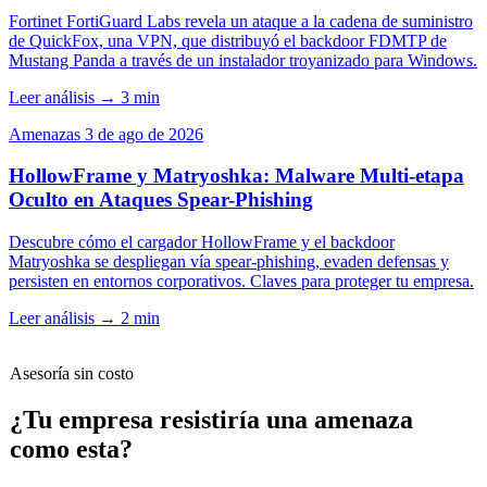
Fortinet FortiGuard Labs revela un ataque a la cadena de suministro
de QuickFox, una VPN, que distribuyó el backdoor FDMTP de
Mustang Panda a través de un instalador troyanizado para Windows.
Leer análisis
→
3 min
Amenazas
3 de ago de 2026
HollowFrame y Matryoshka: Malware Multi-etapa
Oculto en Ataques Spear-Phishing
Descubre cómo el cargador HollowFrame y el backdoor
Matryoshka se despliegan vía spear-phishing, evaden defensas y
persisten en entornos corporativos. Claves para proteger tu empresa.
Leer análisis
→
2 min
Asesoría sin costo
¿Tu empresa resistiría una amenaza
como esta?