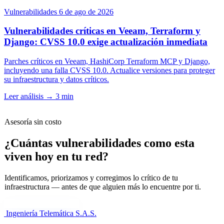
Vulnerabilidades
6 de ago de 2026
Vulnerabilidades críticas en Veeam, Terraform y
Django: CVSS 10.0 exige actualización inmediata
Parches críticos en Veeam, HashiCorp Terraform MCP y Django,
incluyendo una falla CVSS 10.0. Actualice versiones para proteger
su infraestructura y datos críticos.
Leer análisis
→
3 min
Asesoría sin costo
¿Cuántas vulnerabilidades como esta
viven hoy en tu red?
Identificamos, priorizamos y corregimos lo crítico de tu
infraestructura — antes de que alguien más lo encuentre por ti.
Cuéntanos tu necesidad
Ingeniería Telemática
S.A.S.