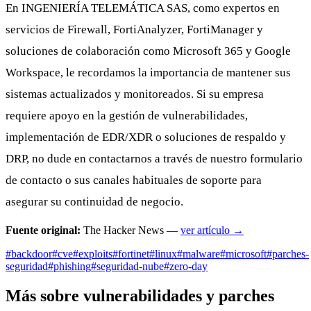
En INGENIERÍA TELEMÁTICA SAS, como expertos en
servicios de Firewall, FortiAnalyzer, FortiManager y
soluciones de colaboración como Microsoft 365 y Google
Workspace, le recordamos la importancia de mantener sus
sistemas actualizados y monitoreados. Si su empresa
requiere apoyo en la gestión de vulnerabilidades,
implementación de EDR/XDR o soluciones de respaldo y
DRP, no dude en contactarnos a través de nuestro formulario
de contacto o sus canales habituales de soporte para
asegurar su continuidad de negocio.
Fuente original:
The Hacker News —
ver artículo →
#backdoor
#cve
#exploits
#fortinet
#linux
#malware
#microsoft
#parches-
seguridad
#phishing
#seguridad-nube
#zero-day
Más sobre vulnerabilidades y parches