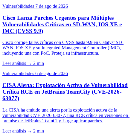
Vulnerabilidades
7 de ago de 2026
Cisco Lanza Parches Urgentes para Múltiples
Vulnerabilidades Críticas en SD-WAN, IOS XE e
IMC (CVSS 9.9)
Cisco corrige fallas críticas con CVSS hasta 9.9 en Catalyst SD-
WAN, IOS XE y su Integrated Management Controller (IMC),
incluyendo una con PoC. Proteja su infraestructura.
Leer análisis
→
2 min
Vulnerabilidades
6 de ago de 2026
CISA Alerta: Explotación Activa de Vulnerabilidad
Crítica RCE en JetBrains TeamCity (CVE-2026-
63077)
La CISA ha emitido una alerta por la explotación activa de la
vulnerabilidad CVE-2026-63077, una RCE crítica en versiones on-
premise de JetBrains TeamCity. Urge aplicar parches.
Leer análisis
→
2 min