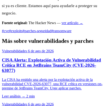
si ya es cliente. Estamos aquí para ayudarle a proteger su
negocio.
Fuente original:
The Hacker News —
ver artículo →
#cve
#exploits
#parches-seguridad
#ransomware
Más sobre vulnerabilidades y parches
Vulnerabilidades
6 de ago de 2026
CISA Alerta: Explotación Activa de Vulnerabilidad
Crítica RCE en JetBrains TeamCity (CVE-2026-
63077)
La CISA ha emitido una alerta por la explotación activa de la
vulnerabilidad CVE-2026-63077, una RCE crítica en versiones on-
premise de JetBrains TeamCity. Urge aplicar parches.
Leer análisis
→
2 min
Vulnerabilidades
6 de ago de 2026