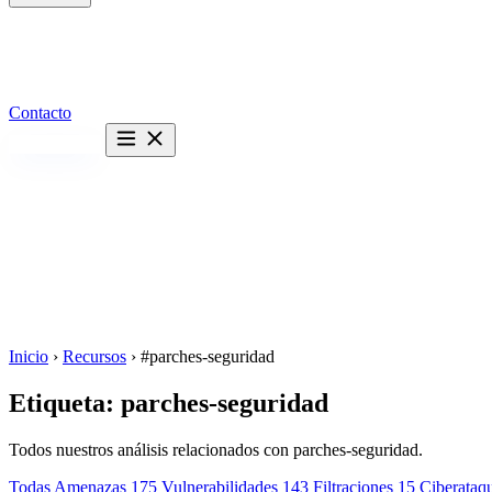
Contacto
Hablemos →
Inicio
›
Recursos
›
#parches-seguridad
Etiqueta:
parches-seguridad
Todos nuestros análisis relacionados con parches-seguridad.
Todas
Amenazas
175
Vulnerabilidades
143
Filtraciones
15
Ciberataq